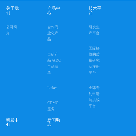
关于我
产品中
技术平
们
心
台
公司简
合作商
研发生
介
业化产
产平台
品
国际接
自研产
轨的质
品 /ADC
量研究
产品清
及注册
单
平台
Linker
全球专
利申请
与挑战
CDMO
平台
服务
研发中
新闻动
心
态